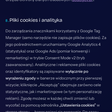
Pliki cookies i analityka
Do zarządzania znacznikami korzystamy z Google Tag
Manager (samo narzędzie nie zapisuje plików cookies). Za
jego pośrednictwem uruchamiamy Google Analytics 4
(statystyka) oraz Google Ads (pomiar konwersji i
remarketing) w trybie Consent Mode v2 (tryb
zaawansowany). Analityczne i reklamowe pliki cookies
oraz identyfikatory są zapisywane
wyłącznie po
wyrażeniu zgody
w banerze widocznym przy pierwszej
wizycie; kliknięcie „Akceptuję” obejmuje zarówno cele
statystyczne, jak i marketingowe (w tym personalizację
reklam). Zgodę możesz w każdej chwili zmienić lub
wycofać za pomocą odnośnika
„Ustawienia cookies”
w
stopce strony — baner pojawi się ponownie. Do czasu