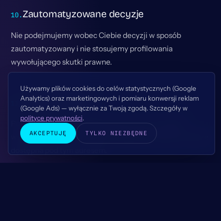
Zautomatyzowane decyzje
Nie podejmujemy wobec Ciebie decyzji w sposób
zautomatyzowany i nie stosujemy profilowania
wywołującego skutki prawne.
Używamy plików cookies do celów statystycznych (Google
Analytics) oraz marketingowych i pomiaru konwersji reklam
Zmiany polityki
(Google Ads) — wyłącznie za Twoją zgodą. Szczegóły w
polityce prywatności
.
Polityka może być aktualizowana, np. przy zmianie
AKCEPTUJĘ
TYLKO NIEZBĘDNE
wykorzystywanych narzędzi. Aktualna wersja jest zawsze
dostępna pod tym adresem.