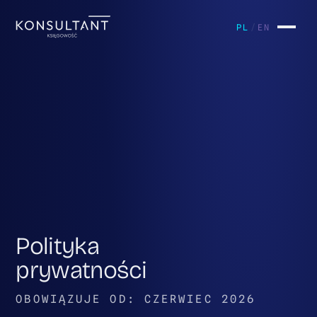
Start
k/01
PL
/
EN
O nas
k/02
Usługi
k/03
Kontakt
k/04
Polityka
prywatności
OBOWIĄZUJE OD: CZERWIEC 2026